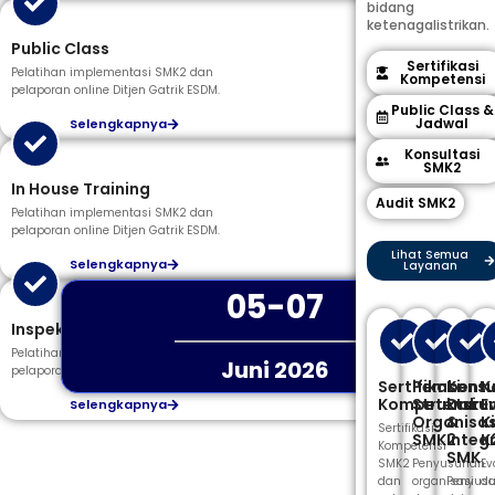
bidang
ketenagalistrikan.
Public Class
Sertifikasi
Pelatihan implementasi SMK2 dan
Kompetensi
pelaporan online Ditjen Gatrik ESDM.
Public Class &
Jadwal
Selengkapnya
Konsultasi
SMK2
In House Training
Audit SMK2
Pelatihan implementasi SMK2 dan
pelaporan online Ditjen Gatrik ESDM.
Lihat Semua
Selengkapnya
Layanan
05-07
Inspeksi Pengujian
Pelatihan implementasi SMK2 dan
Juni 2026
pelaporan online Ditjen Gatrik ESDM.
Sertifikasi
Pembent
Konsu
K
Kompetensi
Struktur
Doku
E
Selengkapnya
Organisas
&
K
Sertifikasi
SMK2
Integ
K
Kompetensi
SMK
SMK2
Penyusunan
Ev
dan
organisasi
Penyus
d