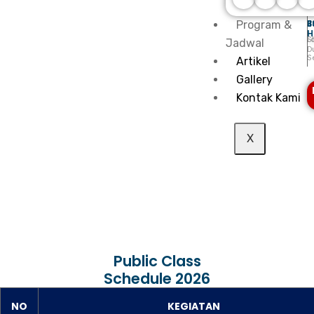
3
J
E
Program &
H
L
S
Jadwal
D
S
Artikel
Gallery
Kontak Kami
X
Public Class
Schedule 2026
NO
KEGIATAN