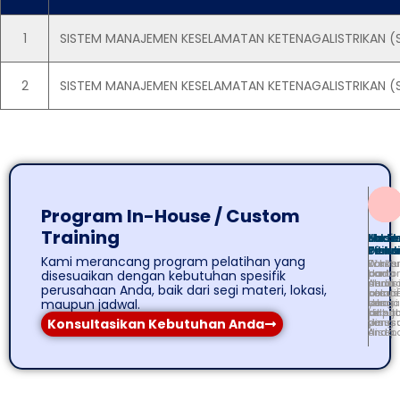
1
SISTEM MANAJEMEN KESELAMATAN KETENAGALISTRIKAN (
2
SISTEM MANAJEMEN KESELAMATAN KETENAGALISTRIKAN (
Program In-House / Custom
Training
Mater
Jadw
Lokas
Hasil
Dises
Fleks
Pilih
Teruk
Kami merancang program pelatihan yang
Konte
Waktu
Di
Fokus
dan
dan
kantor
pada
disesuaikan dengan kebutuhan spesifik
studi
duras
Anda
penin
perusahaan Anda, baik dari segi materi, lokasi,
kasus
pelati
atau
kompe
maupun jadwal.
sesua
yang
lokasi
dan
kebut
dapat
piliha
kinerj
Konsultasikan Kebutuhan Anda
perus
dises
yang
tim
Anda.
disepa
Anda.