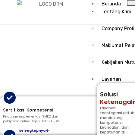
Beranda
Tentang Kami
Company Profi
Program & Jadwal
Maklumat Pel
Tingkatkan kompetensi dan patuh regulasi melalui program pelatihan,
sertifikasi, inspeksi, dan pengujian dari para praktisi berpengalaman.
Kebijakan Mut
Layanan
Solusi
Ketenagali
Layanan
Sertifikasi Kompetensi
terintegrasi untuk
Pelatihan implementasi SMK2 dan
mendukung
pelaporan online Ditjen Gatrik ESDM.
kompetensi,
keandalan, dan
Selengkapnya
kepatuhan di