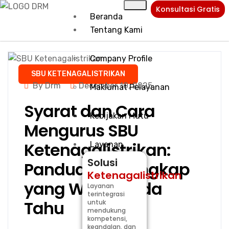
Konsultasi Gratis
Beranda
Tentang Kami
Company Profile
SBU KETENAGALISTRIKAN
By Drm
December 10, 2025
Maklumat Pelayanan
Syarat dan Cara
Kebijakan Mutu
Mengurus SBU
Ketenagalistrikan:
Layanan
Solusi
Panduan Terlengkap
Ketenagalistrikan
yang Wajib Anda
Layanan
terintegrasi
Tahu
untuk
mendukung
kompetensi,
keandalan, dan