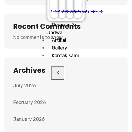
Selengkapnya
Selengkapnya
Selengkapnya
Selengkapnya
Recent Comments
Program &
Jadwal
No comments to show.
Artikel
Gallery
Kontak Kami
Archives
X
July 2026
February 2026
January 2026