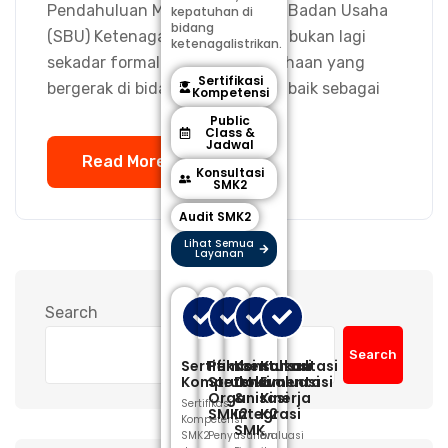
Pendahuluan Memiliki Sertifikat Badan Usaha
kepatuhan di
bidang
(SBU) Ketenagalistrikan saat ini bukan lagi
ketenagalistrikan.
sekadar formalitas. Bagi perusahaan yang
Sertifikasi
bergerak di bidang kelistrikan — baik sebagai
Kompetensi
Public
Class &
Jadwal
Read More
Konsultasi
SMK2
Audit SMK2
Lihat Semua
Layanan
Search
Search
Sertifikasi
Pembentukan
Konsultasi
Konsultasi
Kompetensi
Struktur
Dokumentasi
Evaluasi
Organisasi
&
Kinerja
Sertifikasi
SMK2
Integrasi
K2
Kompetensi
SMK
SMK2
Penyusunan
Evaluasi