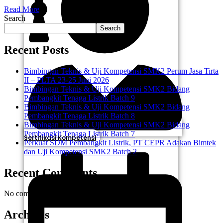
Read More
Search
Search
Recent Posts
Bimbingan Teknis & Uji Kompetensi SMK2 Perum Jasa Tirta
II – PLTA 23-25 Juni 2026
Bimbingan Teknis & Uji Kompetensi SMK2 Bidang
Pembangkit Tenaga Listrik Batch 9
Bimbingan Teknis & Uji Kompetensi SMK2 Bidang
Pembangkit Tenaga Listrik Batch 8
Bimbingan Teknis & Uji Kompetensi SMK2 Bidang
Pembangkit Tenaga Listrik Batch 7
Sertifikasi Kompetensi
Perkuat SDM Pembangkit Listrik, PT CEPR Adakan Bimtek
dan Uji Kompetensi SMK2 Batch 2
Recent Comments
No comments to show.
Archives