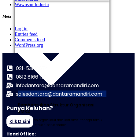
Wawasan Industri
Meta
Log in
Entries feed
Comments feed
WordPress.org
021-53192674
0812 8166 1991
infodantara@dantaramandiri.com
salesdantara@dantaramandiri.com
Pembentukan Struktur Organisasi
Punya Keluhan?
SMK2
Penyusunan organisasi dan sertifikasi tenaga teknik
Klik Disini
ketenagalistrikan perusahaan.
Head Office: