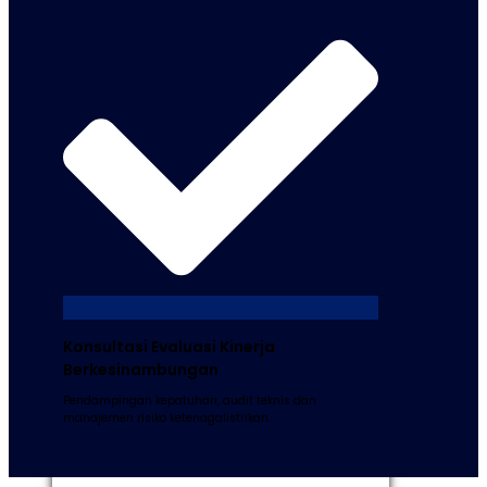
Konsultasi Evaluasi Kinerja
Berkesinambungan
Pendampingan kepatuhan, audit teknis dan
manajemen risiko ketenagalistrikan.