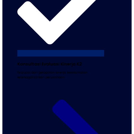
Konsultasi Evaluasi Kinerja K2
Evaluasi dan pelaporan kinerja keselamatan
ketenagalistrikan perusahaan.