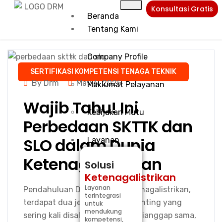
Konsultasi Gratis
Beranda
Tentang Kami
Company Profile
SERTIFIKASI KOMPETENSI TENAGA TEKNIK
By Drm
May 6, 2025
Maklumat Pelayanan
Wajib Tahu! Ini
Kebijakan Mutu
Perbedaan SKTTK dan
SLO dalam Dunia
Layanan
Ketenagalistrikan
Solusi
Ketenagalistrikan
Layanan
Pendahuluan Dalam dunia ketenagalistrikan,
terintegrasi
terdapat dua jenis sertifikasi penting yang
untuk
mendukung
sering kali disalahartikan atau dianggap sama,
kompetensi,