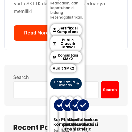
keandalan, dan
yaitu SKTTK dan SLO. Padahal, keduanya
kepatuhan di
memiliki
bidang
ketenagalistrikan.
Sertifikasi
Kompetensi
Read More
Public
Class &
Jadwal
Konsultasi
SMK2
Audit SMK2
Search
Lihat Semua
Layanan
Search
Sertifikasi
Pembentukan
Konsultasi
Konsultasi
Kompetensi
Struktur
Dokumentasi
Evaluasi
Recent Posts
Organisasi
&
Kinerja
Sertifikasi