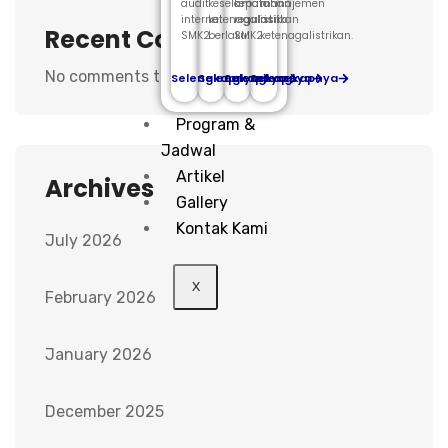
audit
keselamatan
kepatuhan
manajemen
internal
ketenagalistrikan
regulasi
risiko
Recent Comments
SMK2.
berlaku.
SMK2.
ketenagalistrikan.
No comments to show.
Selengkapnya
Selengkapnya
Selengkapnya
Selengkapnya
Program &
Jadwal
Artikel
Archives
Gallery
Kontak Kami
July 2026
X
February 2026
January 2026
December 2025